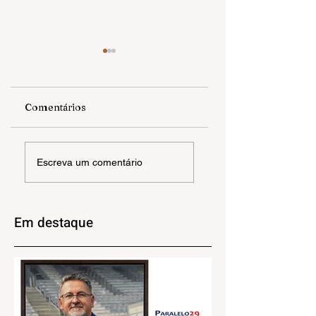
Comentários
EXPOSIÇÃO |
ANGELA OLIVEIR
Escreva um comentário
RAÍZES QUE
| Havia ali uma ca
PROSPERAM
triste
Em destaque