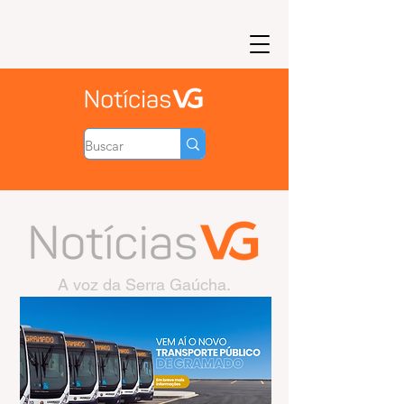
A voz da Serra Gaúcha.