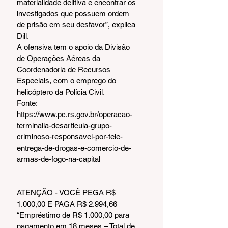
materialidade delitiva e encontrar os 
investigados que possuem ordem 
de prisão em seu desfavor”, explica 
Dill.
A ofensiva tem o apoio da Divisão 
de Operações Aéreas da 
Coordenadoria de Recursos 
Especiais, com o emprego do 
helicóptero da Polícia Civil.
Fonte: 
https://www.pc.rs.gov.br/operacao-
terminalia-desarticula-grupo-
criminoso-responsavel-por-tele-
entrega-de-drogas-e-comercio-de-
armas-de-fogo-na-capital 
______________________________
______________  
ATENÇÃO - VOCÊ PEGA R$ 
1.000,00 E PAGA R$ 2.994,66
“Empréstimo de R$ 1.000,00 para 
pagamento em 18 meses – Total de 