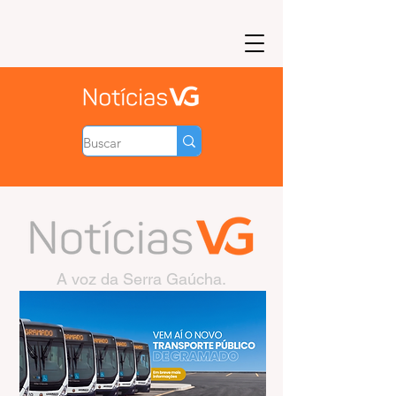
A voz da Serra Gaúcha.