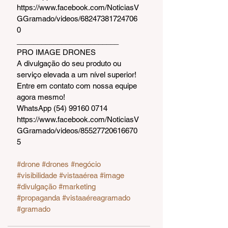
https://www.facebook.com/NoticiasV
GGramado/videos/68247381724706
0
_________________________  
PRO IMAGE DRONES
A divulgação do seu produto ou 
serviço elevada a um nível superior!
Entre em contato com nossa equipe 
agora mesmo!
WhatsApp (54) 99160 0714
https://www.facebook.com/NoticiasV
GGramado/videos/85527720616670
5 
#drone
#drones
#negócio
#visibilidade
#vistaaérea
#image
#divulgação
#marketing
#propaganda
#vistaaéreagramado
#gramado