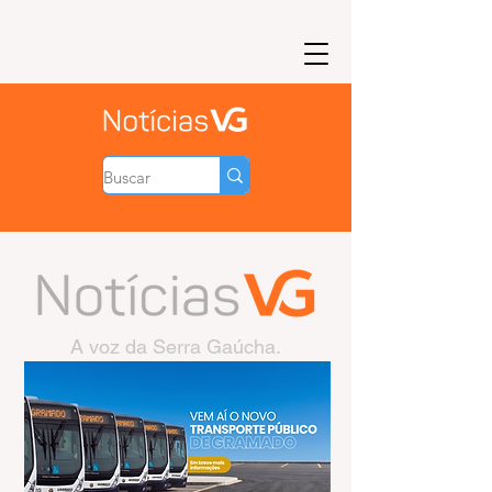
A voz da Serra Gaúcha.