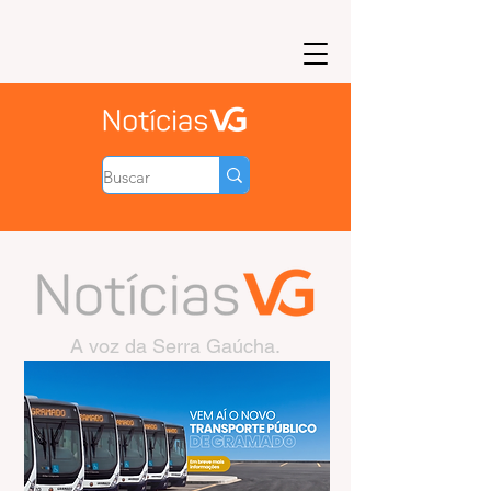
A voz da Serra Gaúcha.