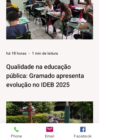
há 18 horas
1 min de leitura
Qualidade na educação
pública: Gramado apresenta
evolução no IDEB 2025
Os resultados do Índice de
Desenvolvimento da Educação Básica
(IDEB) 2025, divulgados nesta quarta-feira
(06) pelo Ministério da Educação, reforçam
o compromisso de Gramado com a
qualidade do ensino público. Os dados
Phone
Email
Facebook
mostram que as escolas da rede