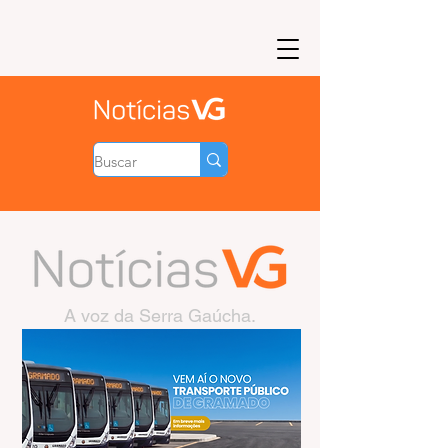
A voz da Serra Gaúcha.