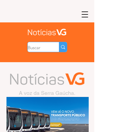
A voz da Serra Gaúcha.