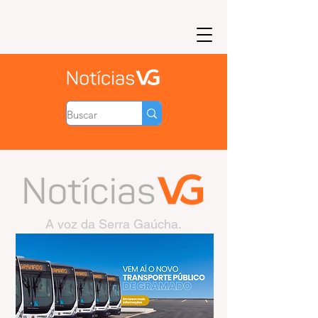
A voz da Serra Gaúcha.