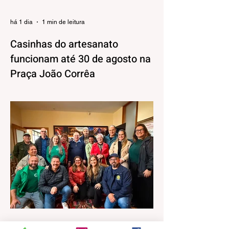
há 1 dia
1 min de leitura
Casinhas do artesanato
funcionam até 30 de agosto na
Praça João Corrêa
As casinhas do artesanato que
funcionaram durante a 32ª Festa Colonial
de Canela, vão continuar abertas na Praça
João Corrêa até o dia 30 de agosto. De
acordo com o Departamento de Cultura,
da Secretaria Municipal de Turismo e
Cultura, a pedido dos próprios artesãos, a
estrutura seguirá montada para aproveitar
a movimentação da cidade durante a
Temporada de Inverno, que também
contará com programação musical no
local. O funcionamento da estrutura
seguirá das 10h às 18h, de qu