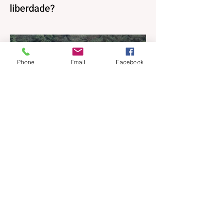
liberdade?
Direitos, Deveres. Gostos e Cores. A
máxima de que “a nossa liberdade termina
onde começa a do outro” é velha
conhecida de todos. No entanto, parece
Phone
Email
Facebook
que ela virou apenas uma frase de efeito,
esquecida na pressa do dia a dia.
Precisamos, urgentemente, resgatar esse
conceito para nossas reflexões e
ensinamentos diários. Afinal, viver em
sociedade exige muito mais do que
apenas compartilhar o mesmo espaço.
Exige o exercício constante do
reconhecimento e do respeito à individuali
há 6 horas
1 min de leitura
Gramadense recebe o União
Frederiquense neste domingo
pela Série A2