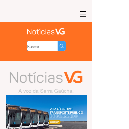
A voz da Serra Gaúcha.