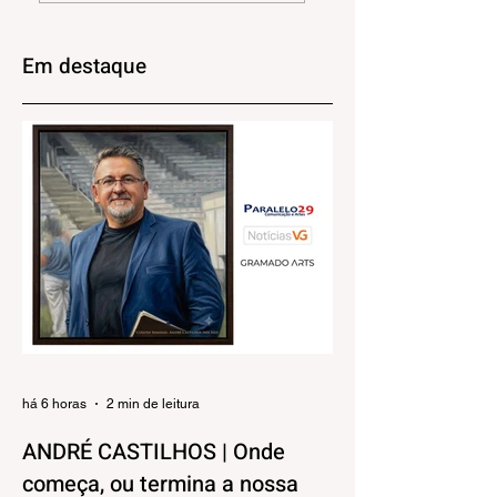
34º Tchêncontro
chega à 6ª edição
Estadual da
com grandes
Juventude Gaúcha
clubes do futebol
Em destaque
dia 29 de agosto
brasileiro
há 6 horas
2 min de leitura
ANDRÉ CASTILHOS | Onde
começa, ou termina a nossa