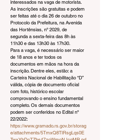
interessados na vaga de motorista. 
As inscrições são gratuitas e podem 
ser feitas até o dia 26 de outubro no 
Protocolo da Prefeitura, na Avenida 
das Hortênsias, nº 2029, de 
segunda a sexta-feira das 8h às 
11h30 e das 13h30 às 17h30.
Para a vaga, é necessário ser maior 
de 18 anos e ter todos os 
documentos em mãos na hora da 
inscrição. Dentre eles, estão: a 
Carteira Nacional de Habilitação “D” 
válida, cópia de documento oficial 
com foto, histórico escolar 
comprovando o ensino fundamental 
completo. Os demais documentos 
podem ser conferidos no Edital nº 
22/2022: 
https://www.gramado.rs.gov.br/storag
e/attachments/5TmxQ8TIRsgLqs0E
TwxYbDcTZhs47zoWmoNJcqMR.pd