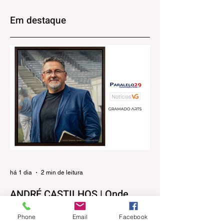
Estadual da
com grandes
Juventude Gaúcha
clubes do futebol
Em destaque
dia 29 de agosto
brasileiro
há 1 dia
2 min de leitura
ANDRÉ CASTILHOS | Onde
começa, ou termina a nossa
Phone
Email
Facebook
liberdade?