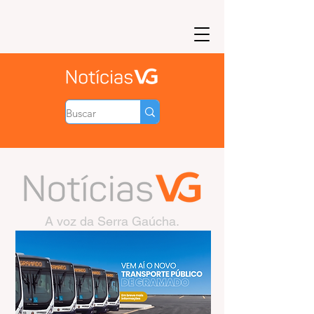
A voz da Serra Gaúcha.