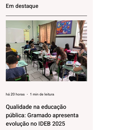
Juventude Gaúcha
clubes do futebol
Em destaque
dia 29 de agosto
brasileiro
há 20 horas
1 min de leitura
Qualidade na educação
pública: Gramado apresenta
evolução no IDEB 2025