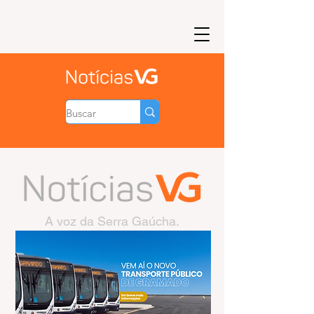
A voz da Serra Gaúcha.