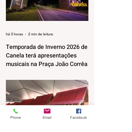
há 3 horas
2 min de leitura
Temporada de Inverno 2026 de
Canela terá apresentações
musicais na Praça João Corrêa
A Temporada de Inverno de Canela, além
da decoração iluminada e lúdica que já
está encantando moradores e visitantes,
também terá uma programação musical,
pensada pela Secretaria Municipal de
Turismo e Cultura para agradar aos mais
variados públicos e trazer uma atmosfera
Phone
Email
Facebook
mais intimista para a Praça João Corrêa,
onde as apresentações vão acontecer,