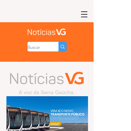
A voz da Serra Gaúcha.