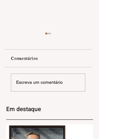
Comentários
OLIVAS DE
RICARDO VERAS |
Escreva um comentário
GRAMADO |
ORGANISMOS D
FESTIVAL DE
INVISÍVEL
INVERNO
MONTANHA
Em destaque
MÁGICA