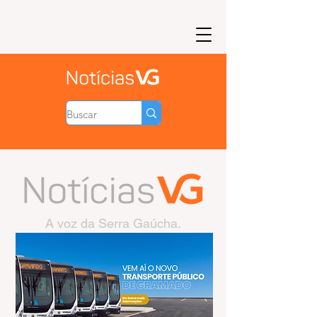
A voz da Serra Gaúcha.