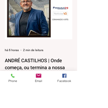
há 6 horas
2 min de leitura
ANDRÉ CASTILHOS | Onde
começa, ou termina a nossa
liberdade?
Phone
Email
Facebook
Direitos, Deveres. Gostos e Cores. A
máxima de que “a nossa liberdade termina
onde começa a do outro” é velha
conhecida de todos. No entanto, parece
que ela virou apenas uma frase de efeito,