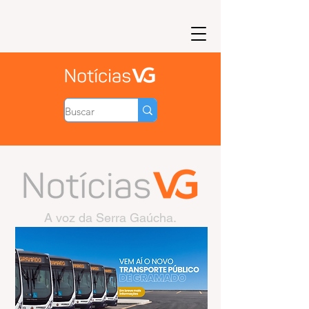
A voz da Serra Gaúcha.