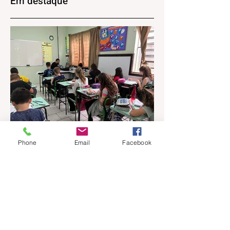
Em destaque
Phone
Email
Facebook
há 9 horas
1 min de leitura
Qualidade na educação
pública: Gramado apresenta
evolução no IDEB 2025
Os resultados do Índice de