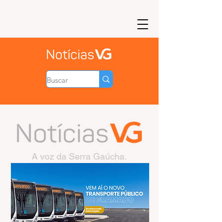
A voz da Serra Gaúcha.