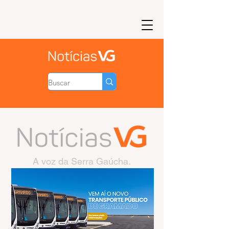
A voz da Serra Gaúcha.