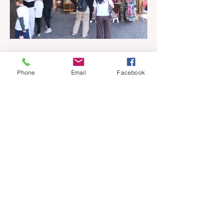
há 1 dia
1 min de leitura
Phone
Email
Facebook
Casinhas do artesanato
funcionam até 30 de agosto na
Praça João Corrêa
As casinhas do artesanato que
funcionaram durante a 32ª Festa Colonial
de Canela, vão continuar abertas na Praça
João Corrêa até o dia 30 de agosto. De
acordo com o Departamento de Cultura,
da Secretaria Municipal de Turismo e
Cultura, a pedido dos próprios artesãos, a
estrutura seguirá montada para aproveitar
a movimentação da cidade durante a