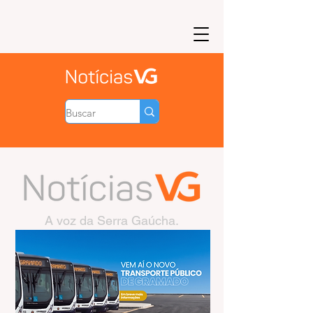
A voz da Serra Gaúcha.