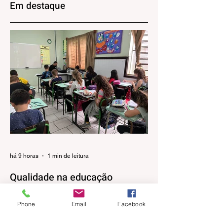
Em destaque
há 9 horas
1 min de leitura
Qualidade na educação
pública: Gramado apresenta
evolução no IDEB 2025
Phone
Email
Facebook