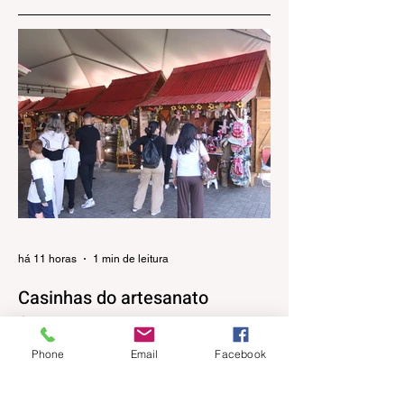
Gramado
professores
há 11 horas
1 min de leitura
Casinhas do artesanato
funcionam até 30 de agosto na
Praça João Corrêa
Phone
Email
Facebook
As casinhas do artesanato que
funcionaram durante a 32ª Festa Colonial