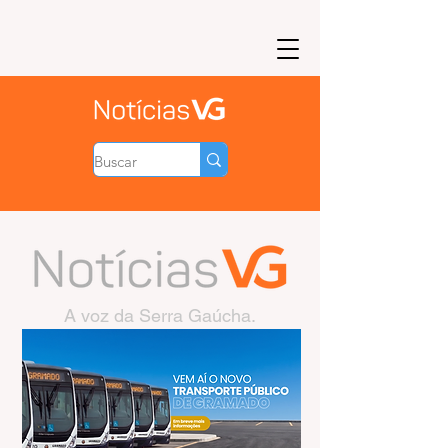
A voz da Serra Gaúcha.