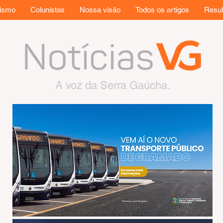
rismo
Colunistas
Nossa visão
Todos os artigos
Resul
A voz da Serra Gaúcha.