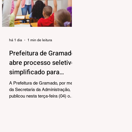
alinhar responsabilidades e
organizar as próximas etapas de
preparação do evento. Também
foram debatidos aspectos
relacionados à organização das
equipes de vol
há 1 dia
1 min de leitura
Prefeitura de Gramado
abre processo seletivo
simplificado para
contratação temporária
A Prefeitura de Gramado, por meio
de professores
da Secretaria da Administração,
publicou nesta terça-feira (04) o
edital para realização de Processo
Seletivo Simplificado visando à
contratação temporária de
professores. As oportunidades
contemplam os cargos de