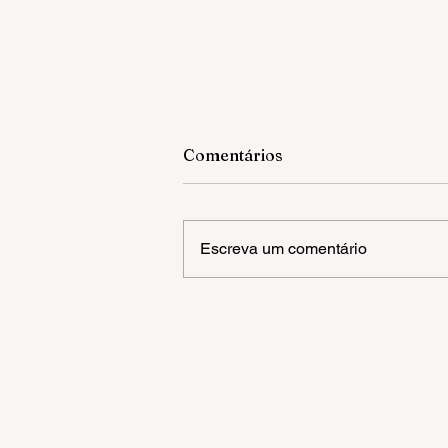
Comentários
Escreva um comentário
OLIVAS DE GRAMADO |
FESTIVAL DE INVERNO
MONTANHA MÁGICA