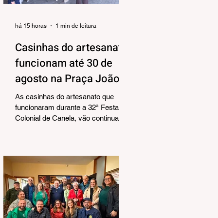
há 15 horas
1 min de leitura
Casinhas do artesanato
funcionam até 30 de
agosto na Praça João
Corrêa
As casinhas do artesanato que
funcionaram durante a 32ª Festa
Colonial de Canela, vão continuar
abertas na Praça João Corrêa até o
dia 30 de agosto. De acordo com o
Departamento de Cultura, da
Secretaria Municipal de Turismo e
Cultura, a pedido dos próprios
artesãos, a estrutura seguirá
montada para aproveitar a
movimentação da cidade durante a
Temporada de Inverno, que também