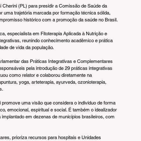
i Cherini (PL) para presidir a Comissão de Saúde da 
r uma trajetória marcada por formação técnica sólida, 
ompromisso histórico com a promoção da saúde no Brasil.
a, especialista em Fitoterapia Aplicada à Nutrição e 
egrativas, reunindo conhecimento acadêmico e prática 
idade de vida da população.
arlamentar das Práticas Integrativas e Complementares 
sponsáveis pela introdução de 29 práticas integrativas 
uou como relator e colaborou diretamente na 
untura, yoga, arteterapia, ayurveda, ozonioterapia, 
s.
ni promove uma visão que considera o indivíduo de forma 
ico, emocional, espiritual e social. É também o idealizador 
á implantado em dezenas de municípios brasileiros, com 
es, prioriza recursos para hospitais e Unidades 