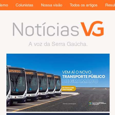
rismo
Colunistas
Nossa visão
Todos os artigos
Resul
A voz da Serra Gaúcha.