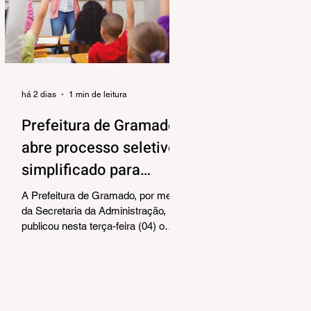
alinhar responsabilidades e
organizar as próximas etapas de
preparação do evento. Também
foram debatidos aspectos
relacionados à organização das
equipes de vol
há 2 dias
1 min de leitura
Prefeitura de Gramado
abre processo seletivo
simplificado para
contratação temporária
A Prefeitura de Gramado, por meio
de professores
da Secretaria da Administração,
publicou nesta terça-feira (04) o
edital para realização de Processo
Seletivo Simplificado visando à
contratação temporária de
professores. As oportunidades
contemplam os cargos de