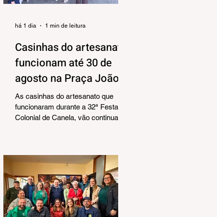
há 1 dia
1 min de leitura
Casinhas do artesanato
funcionam até 30 de
agosto na Praça João
Corrêa
As casinhas do artesanato que
funcionaram durante a 32ª Festa
Colonial de Canela, vão continuar
abertas na Praça João Corrêa até o
dia 30 de agosto. De acordo com o
Departamento de Cultura, da
Secretaria Municipal de Turismo e
Cultura, a pedido dos próprios
artesãos, a estrutura seguirá
montada para aproveitar a
movimentação da cidade durante a
Temporada de Inverno, que também