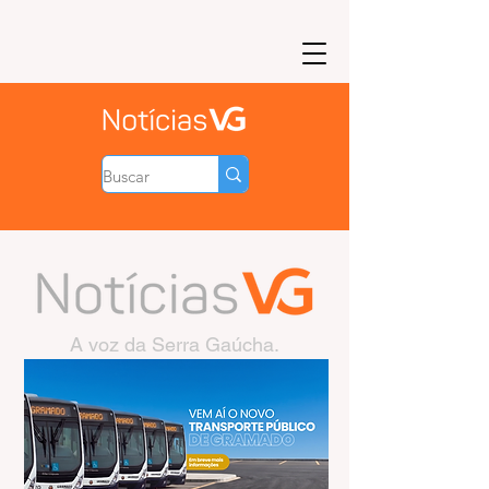
A voz da Serra Gaúcha.