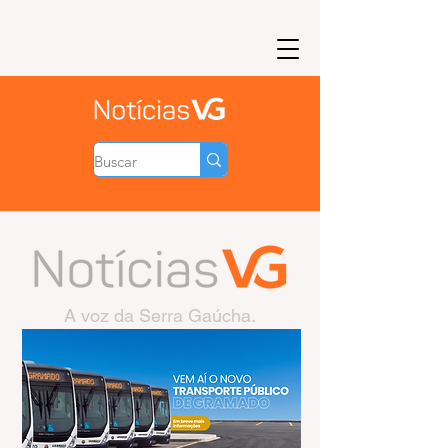
A voz da Serra Gaúcha.