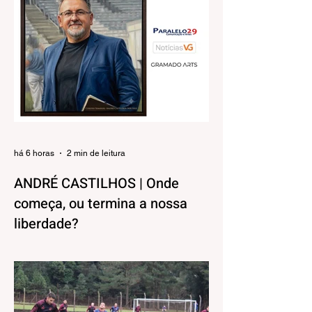
há 6 horas
2 min de leitura
ANDRÉ CASTILHOS | Onde
começa, ou termina a nossa
liberdade?
Direitos, Deveres. Gostos e Cores. A
máxima de que “a nossa liberdade termina
onde começa a do outro” é velha
conhecida de todos. No entanto, parece
que ela virou apenas uma frase de efeito,