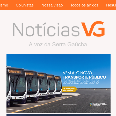
rismo
Colunistas
Nossa visão
Todos os artigos
Resul
A voz da Serra Gaúcha.