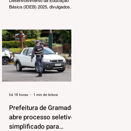
Desenvolvimento da Educação
Básica (IDEB) 2025, divulgados
nesta quarta-feira (06) pelo
Ministério da Educação, reforçam o
compromisso de Gramado com a
qualidade do ensino público. Os
dados mostram que as escolas da
rede municipal superaram tanto as
metas projetadas quanto as médias
nacionais em todas as etapas
avaliadas. Nos Anos Iniciais (1º ao
5º ano), o município ultrapassou a
meta nacional de 6,0 e ficou acima
da média brasileira (6,0), alcança
há 16 horas
1 min de leitura
Prefeitura de Gramado
abre processo seletivo
simplificado para