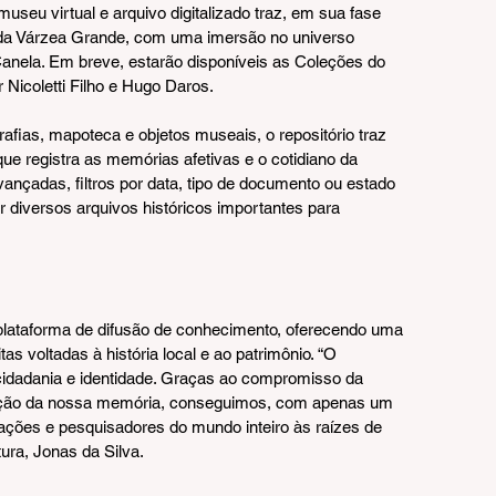
seu virtual e arquivo digitalizado traz, em sua fase 
da Várzea Grande, com uma imersão no universo 
a-Canela. Em breve, estarão disponíveis as Coleções do 
Nicoletti Filho e Hugo Daros.
afias, mapoteca e objetos museais, o repositório traz 
ue registra as memórias afetivas e o cotidiano da 
ançadas, filtros por data, tipo de documento ou estado 
r diversos arquivos históricos importantes para 
plataforma de difusão de conhecimento, oferecendo uma 
s voltadas à história local e ao patrimônio. “O 
 cidadania e identidade. Graças ao compromisso da 
ação da nossa memória, conseguimos, com apenas um 
rações e pesquisadores do mundo inteiro às raízes de 
ura, Jonas da Silva.