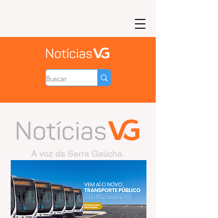
A voz da Serra Gaúcha.