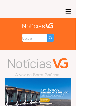
A voz da Serra Gaúcha.