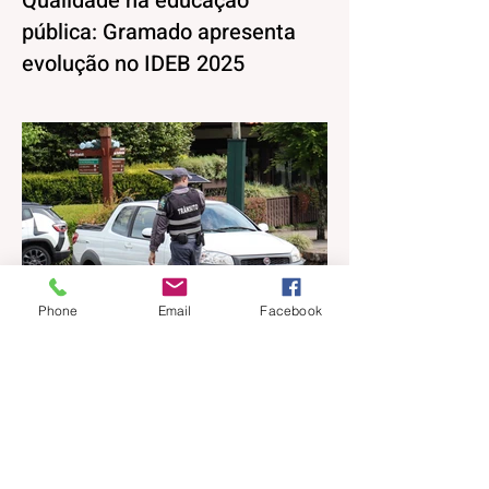
Qualidade na educação
pública: Gramado apresenta
evolução no IDEB 2025
Os resultados do Índice de
Desenvolvimento da Educação Básica
(IDEB) 2025, divulgados nesta quarta-feira
(06) pelo Ministério da Educação, reforçam
o compromisso de Gramado com a
qualidade do ensino público. Os dados
mostram que as escolas da rede
municipal superaram tanto as metas
projetadas quanto as médias nacionais em
Phone
Email
Facebook
todas as etapas avaliadas. Nos Anos
Iniciais (1º ao 5º ano), o município
ultrapassou a meta nacional de 6,0 e ficou
acima da média brasileira (6,0), alcança
há 18 horas
1 min de leitura
Prefeitura de Gramado abre
processo seletivo simplificado