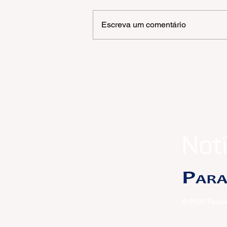
Escreva um comentário
Gramado inicia Campanha 
Multivacinação para crianç
e adolescentes com até 15
anos
© 2025 Parale