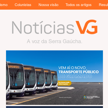
rismo
Colunistas
Nossa visão
Todos os artigos
Resul
A voz da Serra Gaúcha.