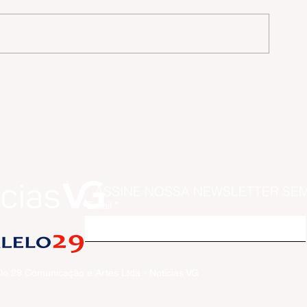
de
as
ASSINE NOSSA NEWSLETTER SE
Email
lo 29 Comunicação e Artes Ltda - Notícias VG