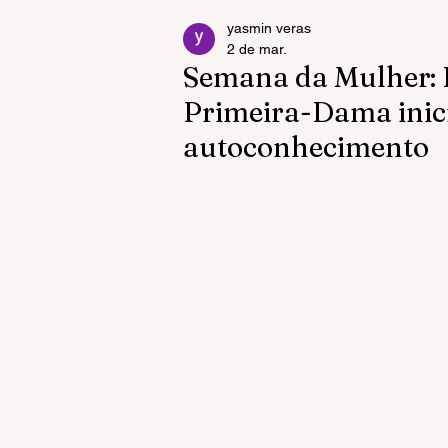
yasmin veras
2 de mar.
Semana da Mulher: 
Primeira-Dama inic
autoconhecimento