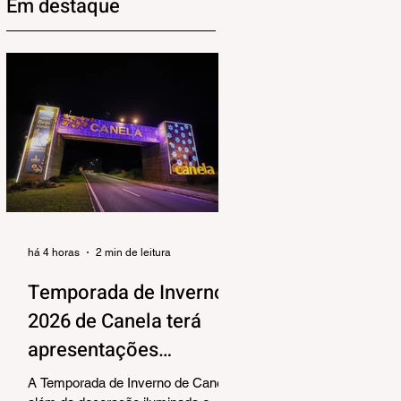
Em destaque
há 4 horas
2 min de leitura
Temporada de Inverno
2026 de Canela terá
apresentações
musicais na Praça João
A Temporada de Inverno de Canela,