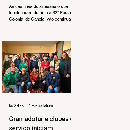
Corrêa
As casinhas do artesanato que
funcionaram durante a 32ª Festa
Colonial de Canela, vão continuar
abertas na Praça João Corrêa até o
dia 30 de agosto. De acordo com o
Departamento de Cultura, da
Secretaria Municipal de Turismo e
Cultura, a pedido dos próprios
artesãos, a estrutura seguirá
montada para aproveitar a
movimentação da cidade durante a
Temporada de Inverno, que também
contará com programação musical
no local. O funcionamento da
estrutura seguirá das 10h às 18h,
de qu
há 2 dias
2 min de leitura
Gramadotur e clubes de
serviço iniciam