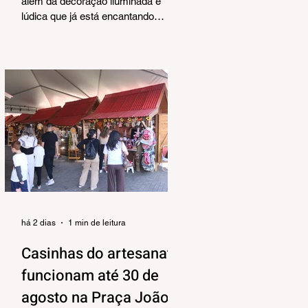
Corrêa
além da decoração iluminada e
lúdica que já está encantando
moradores e visitantes, também
terá uma programação musical,
pensada pela Secretaria Municipal
de Turismo e Cultura para agradar
aos mais variados públicos e trazer
uma atmosfera mais intimista para
a Praça João Corrêa, onde as
apresentações vão acontecer, tendo
o Centro de Atenção ao Turista e a
Feira de Artesanato como pano de
fundo. Os shows estão
programados para o período da tar
há 2 dias
1 min de leitura
Casinhas do artesanato
funcionam até 30 de
agosto na Praça João