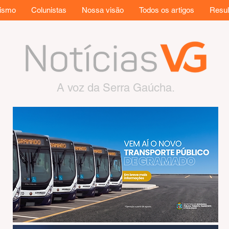
rismo
Colunistas
Nossa visão
Todos os artigos
Resul
A voz da Serra Gaúcha.