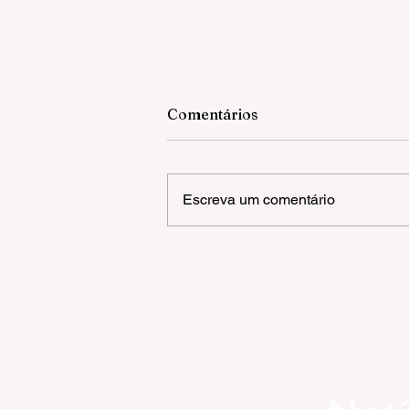
Comentários
Escreva um comentário
ANDRÉ CASTILHOS | Onde
começa, ou termina a nossa
liberdade?