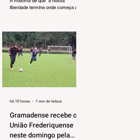
A máxima de que “a nossa
liberdade termina onde começa a do
outro” é velha conhecida de todos.
No entanto, parece que ela virou
apenas uma frase de efeito,
esquecida na pressa do dia a dia.
Precisamos, urgentemente,
resgatar esse conceito para nossas
reflexões e ensinamentos diários.
Afinal, viver em sociedade exige
muito mais do que apenas
compartilhar o mesmo espaço.
Exige o exercício constante do
reconhecimento e do respeito à
individuali
há 10 horas
1 min de leitura
Gramadense recebe o
União Frederiquense
neste domingo pela