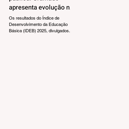
apresenta evolução no
IDEB 2025
Os resultados do Índice de
Desenvolvimento da Educação
Básica (IDEB) 2025, divulgados
nesta quarta-feira (06) pelo
Ministério da Educação, reforçam o
compromisso de Gramado com a
qualidade do ensino público. Os
dados mostram que as escolas da
rede municipal superaram tanto as
metas projetadas quanto as médias
nacionais em todas as etapas
avaliadas. Nos Anos Iniciais (1º ao
5º ano), o município ultrapassou a
meta nacional de 6,0 e ficou acima
da média brasileira (6,0), alcança