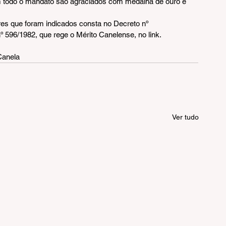
am todo o mandato são agraciados com medalha de ouro e 
es que foram indicados consta no Decreto nº 
nº 596/1982, que rege o Mérito Canelense, no link.
Canela
Ver tudo