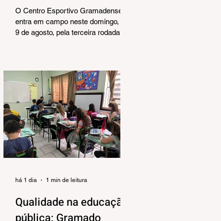
Série A2
O Centro Esportivo Gramadense
entra em campo neste domingo, dia
9 de agosto, pela terceira rodada do
Campeonato Gaúcho Série A2. A
partir das 15h, o Trem da Serra
recebe o União Frederiquense na
Vila Olímpica e conta com o apoio
do torcedor na busca pela segunda
vitória consecutiva na competição.
O Gramadense chega embalado
após conquistar seus primeiros três
pontos na Série A2. Na noite da
última quinta-feira, a equipe foi até
Passo Fundo e venceu o Gaúcho
por 1 a 0, na Aren
há 1 dia
1 min de leitura
Qualidade na educação
pública: Gramado