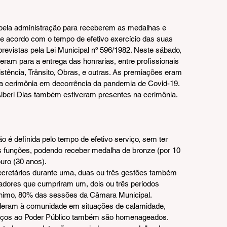
pela administração para receberem as medalhas e 
 de acordo com o tempo de efetivo exercício das suas 
revistas pela Lei Municipal nº 596/1982. Neste sábado, 
am para a entrega das honrarias, entre profissionais 
tência, Trânsito, Obras, e outras. As premiações eram 
 a cerimônia em decorrência da pandemia de Covid-19. 
Alberi Dias também estiveram presentes na cerimônia.
ão é definida pelo tempo de efetivo serviço, sem ter 
s funções, podendo receber medalha de bronze (por 10 
ouro (30 anos).
cretários durante uma, duas ou três gestões também 
dores que cumpriram um, dois ou três períodos 
ínimo, 80% das sessões da Câmara Municipal.
enderam à comunidade em situações de calamidade, 
erviços ao Poder Público também são homenageados.