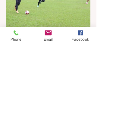
Precisamos, urgentemente, resgatar esse
conceito para nossas reflexões e
ensinamentos diários. Afinal, viver em
sociedade exige muito mais do que
apenas compartilhar o mesmo espaço.
Exige o exercício constante do
Phone
Email
Facebook
reconhecimento e do respeito à individuali
há 11 horas
1 min de leitura
Gramadense recebe o União
Frederiquense neste domingo
pela Série A2
O Centro Esportivo Gramadense entra em
campo neste domingo, dia 9 de agosto,
pela terceira rodada do Campeonato
Gaúcho Série A2. A partir das 15h, o Trem
da Serra recebe o União Frederiquense na
Vila Olímpica e conta com o apoio do
torcedor na busca pela segunda vitória
consecutiva na competição. O