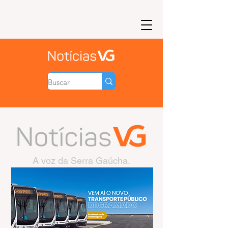
A voz da Serra Gaúcha.