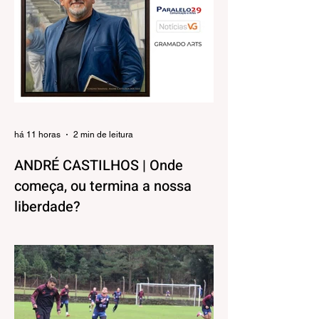
há 11 horas
2 min de leitura
ANDRÉ CASTILHOS | Onde
começa, ou termina a nossa
liberdade?
Direitos, Deveres. Gostos e Cores. A
máxima de que “a nossa liberdade termina
onde começa a do outro” é velha
conhecida de todos. No entanto, parece
que ela virou apenas uma frase de efeito,
esquecida na pressa do dia a dia.