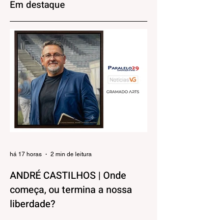
Em destaque
dia 29 de agosto
brasileiro
há 17 horas
2 min de leitura
ANDRÉ CASTILHOS | Onde
começa, ou termina a nossa
liberdade?