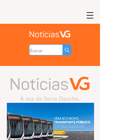
A voz da Serra Gaúcha.