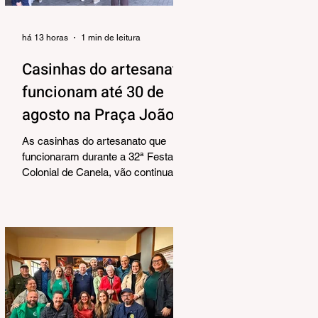
há 13 horas
1 min de leitura
Casinhas do artesanato
funcionam até 30 de
agosto na Praça João
Corrêa
As casinhas do artesanato que
funcionaram durante a 32ª Festa
Colonial de Canela, vão continuar
abertas na Praça João Corrêa até o
dia 30 de agosto. De acordo com o
Departamento de Cultura, da
Secretaria Municipal de Turismo e
Cultura, a pedido dos próprios
artesãos, a estrutura seguirá
montada para aproveitar a
movimentação da cidade durante a
Temporada de Inverno, que também