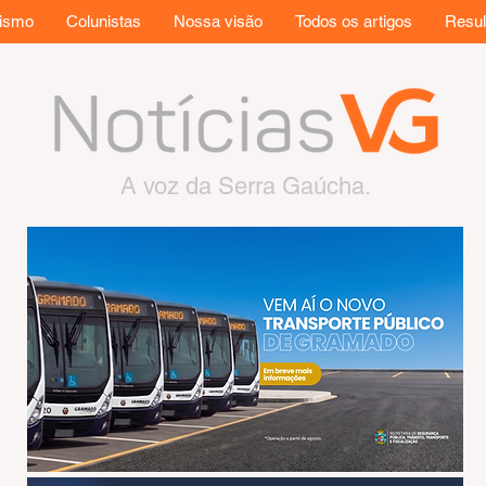
rismo
Colunistas
Nossa visão
Todos os artigos
Resul
A voz da Serra Gaúcha.