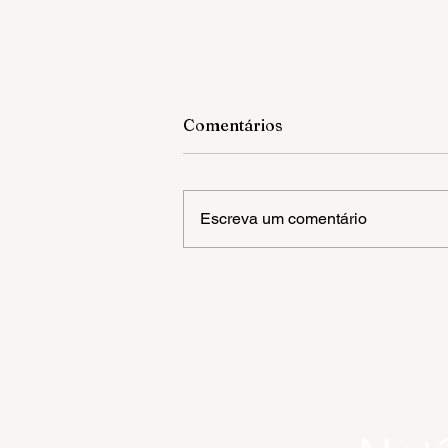
Comentários
Escreva um comentário
Gramado inicia Campanha 
Multivacinação para crianç
e adolescentes com até 15
anos