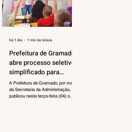
alinhar responsabilidades e
organizar as próximas etapas de
preparação do evento. Também
foram debatidos aspectos
relacionados à organização das
equipes de vol
há 1 dia
1 min de leitura
Prefeitura de Gramado
abre processo seletivo
simplificado para
contratação temporária
A Prefeitura de Gramado, por meio
de professores
da Secretaria da Administração,
publicou nesta terça-feira (04) o
edital para realização de Processo
Seletivo Simplificado visando à
contratação temporária de
professores. As oportunidades
contemplam os cargos de