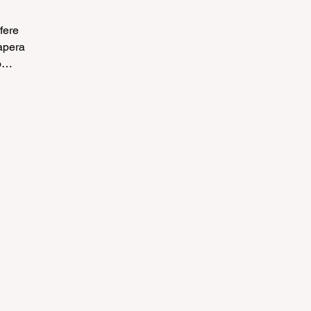
fere
apera
o
o do
.