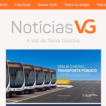
rismo
Colunistas
Nossa visão
Todos os artigos
Resul
A voz da Serra Gaúcha.