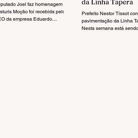
da Linha Tapera
putado Joel faz homenagem ao
sturis Moção foi recebida pelo
Prefeito Nestor Tissot con
O da empresa Eduardo
pavimentação da Linha T
rzanello. No Grande Expediente
Nesta semana está send
 hoje, na...
concluída a pavimentaçã
primeiro trecho na Linha..