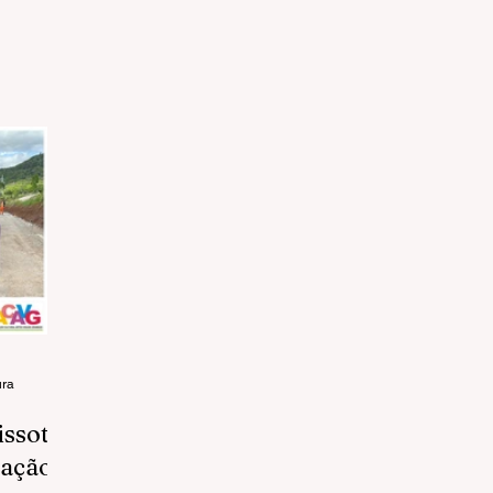
ura
issot
tação