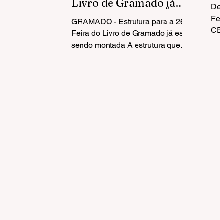
Livro de Gramado já
De
está sendo montada
Fe
GRAMADO - Estrutura para a 26ª
CE
Feira do Livro de Gramado já está
Zo
sendo montada A estrutura que
de
está sendo montada junto ao Lago
Joaquina...