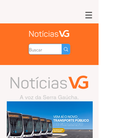
A voz da Serra Gaúcha.