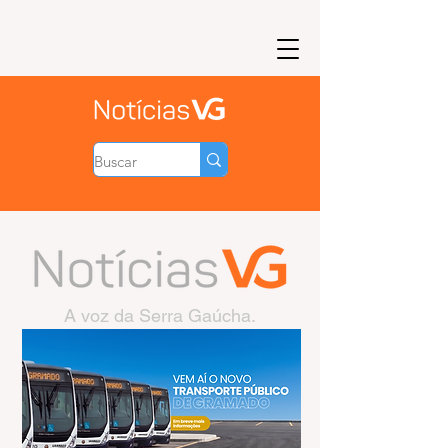
A voz da Serra Gaúcha.