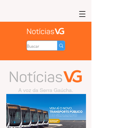
A voz da Serra Gaúcha.