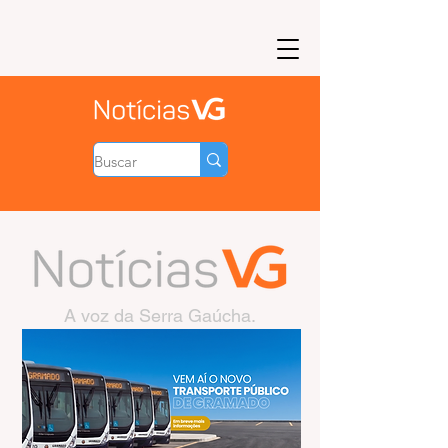
A voz da Serra Gaúcha.