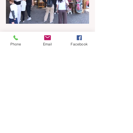
há 12 horas
1 min de leitura
Phone
Email
Facebook
Casinhas do artesanato
funcionam até 30 de agosto na
Praça João Corrêa
As casinhas do artesanato que
funcionaram durante a 32ª Festa Colonial
de Canela, vão continuar abertas na Praça
João Corrêa até o dia 30 de agosto. De
acordo com o Departamento de Cultura,
da Secretaria Municipal de Turismo e
Cultura, a pedido dos próprios artesãos, a
estrutura seguirá montada para aproveitar
a movimentação da cidade durante a