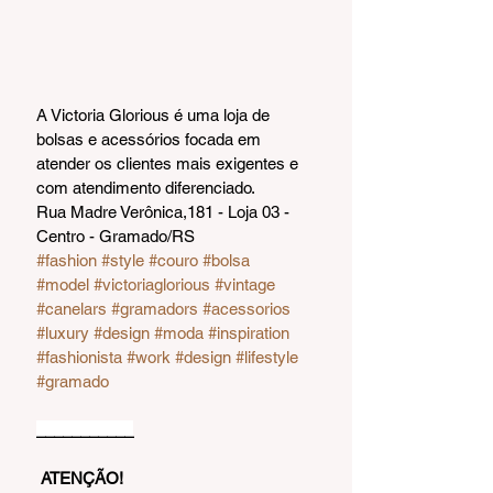
A Victoria Glorious é uma loja de 
bolsas e acessórios focada em 
atender os clientes mais exigentes e 
com atendimento diferenciado.
Rua Madre Verônica,181 - Loja 03 - 
Centro - Gramado/RS
#fashion
#style
#couro
#bolsa
#model
#victoriaglorious
#vintage
#canelars
#gramadors
#acessorios
#luxury
#design
#moda
#inspiration
#fashionista
#work
#design
#lifestyle
#gramado
___________
ATENÇÃO!