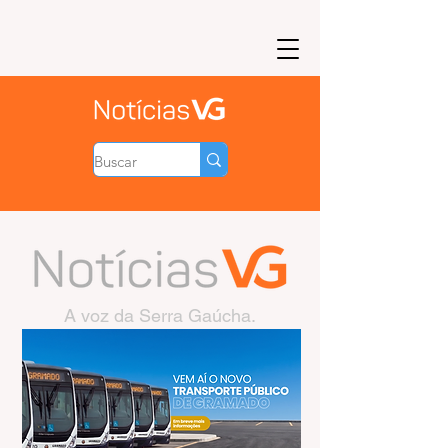
A voz da Serra Gaúcha.