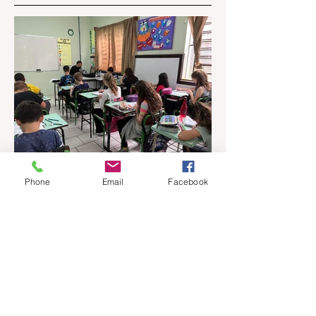
Phone
Email
Facebook
há 15 horas
1 min de leitura
Qualidade na educação
pública: Gramado apresenta
evolução no IDEB 2025
Os resultados do Índice de
Desenvolvimento da Educação Básica