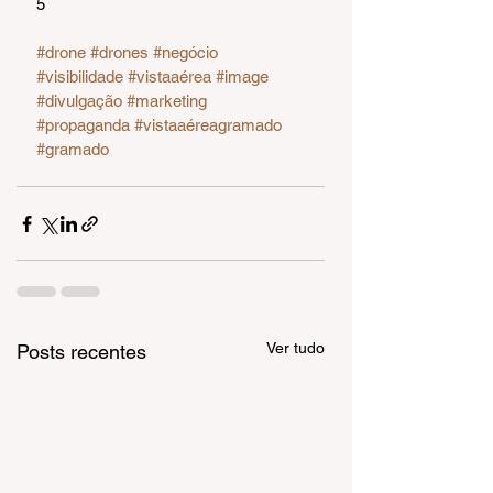
5 
#drone
#drones
#negócio
#visibilidade
#vistaaérea
#image
#divulgação
#marketing
#propaganda
#vistaaéreagramado
#gramado
Ver tudo
Posts recentes