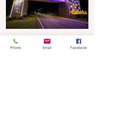
há 14 horas
2 min de leitura
Phone
Email
Facebook
Temporada de Inverno 2026 de
Canela terá apresentações
musicais na Praça João Corrêa
A Temporada de Inverno de Canela, além
da decoração iluminada e lúdica que já
está encantando moradores e visitantes,
também terá uma programação musical,
pensada pela Secretaria Municipal de
Turismo e Cultura para agradar aos mais
variados públicos e trazer uma atmosfera
mais intimista para a Praça João Corrêa,