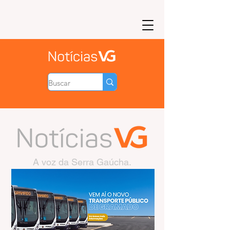
A voz da Serra Gaúcha.