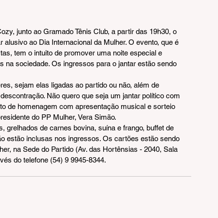
zy, junto ao Gramado Tênis Club, a partir das 19h30, o 
r alusivo ao Dia Internacional da Mulher. O evento, que é 
as, tem o intuito de promover uma noite especial e 
 na sociedade. Os ingressos para o jantar estão sendo 
eres, sejam elas ligadas ao partido ou não, além de 
escontração. Não quero que seja um jantar político com 
to de homenagem com apresentação musical e sorteio 
 presidente do PP Mulher, Vera Simão.
 grelhados de carnes bovina, suína e frango, buffet de 
o estão inclusas nos ingressos. Os cartões estão sendo 
er, na Sede do Partido (Av. das Hortênsias - 2040, Sala 
avés do telefone (54) 9 9945-8344.