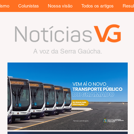
rismo
Colunistas
Nossa visão
Todos os artigos
Resul
A voz da Serra Gaúcha.