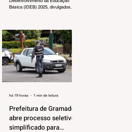
Desenvolvimento da Educação
Básica (IDEB) 2025, divulgados
nesta quarta-feira (06) pelo
Ministério da Educação, reforçam o
compromisso de Gramado com a
qualidade do ensino público. Os
dados mostram que as escolas da
rede municipal superaram tanto as
metas projetadas quanto as médias
nacionais em todas as etapas
avaliadas. Nos Anos Iniciais (1º ao
5º ano), o município ultrapassou a
meta nacional de 6,0 e ficou acima
da média brasileira (6,0), alcança
há 19 horas
1 min de leitura
Prefeitura de Gramado
abre processo seletivo
simplificado para