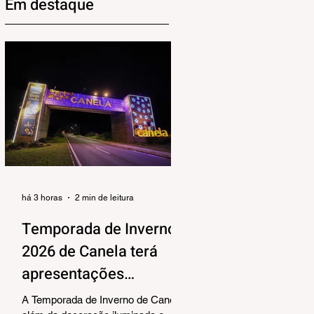
Em destaque
há 3 horas
2 min de leitura
Temporada de Inverno
2026 de Canela terá
apresentações
musicais na Praça João
A Temporada de Inverno de Canela,