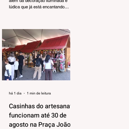
Corrêa
além da decoração iluminada e
lúdica que já está encantando
moradores e visitantes, também
terá uma programação musical,
pensada pela Secretaria Municipal
de Turismo e Cultura para agradar
aos mais variados públicos e trazer
uma atmosfera mais intimista para
a Praça João Corrêa, onde as
apresentações vão acontecer, tendo
o Centro de Atenção ao Turista e a
Feira de Artesanato como pano de
fundo. Os shows estão
programados para o período da tar
há 1 dia
1 min de leitura
Casinhas do artesanato
funcionam até 30 de
agosto na Praça João