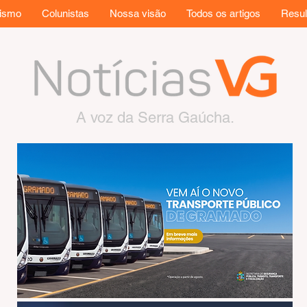
rismo
Colunistas
Nossa visão
Todos os artigos
Resul
A voz da Serra Gaúcha.