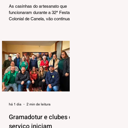
Corrêa
As casinhas do artesanato que
funcionaram durante a 32ª Festa
Colonial de Canela, vão continuar
abertas na Praça João Corrêa até o
dia 30 de agosto. De acordo com o
Departamento de Cultura, da
Secretaria Municipal de Turismo e
Cultura, a pedido dos próprios
artesãos, a estrutura seguirá
montada para aproveitar a
movimentação da cidade durante a
Temporada de Inverno, que também
contará com programação musical
no local. O funcionamento da
estrutura seguirá das 10h às 18h,
de qu
há 1 dia
2 min de leitura
Gramadotur e clubes de
serviço iniciam