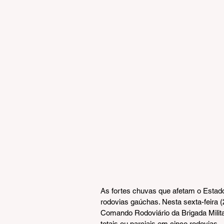
As fortes chuvas que afetam o Estad
rodovias gaúchas. Nesta sexta-feira 
Comando Rodoviário da Brigada Milit
totais ou parciais em cinco rodovias.