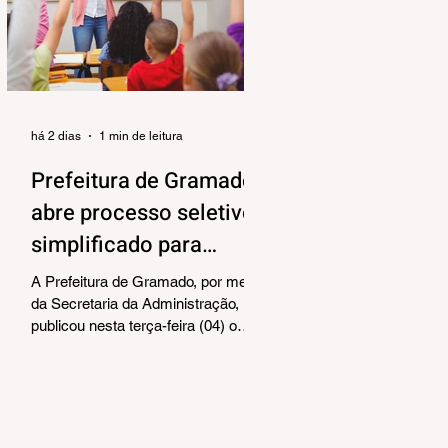
alinhar responsabilidades e
organizar as próximas etapas de
preparação do evento. Também
foram debatidos aspectos
relacionados à organização das
equipes de vol
há 2 dias
1 min de leitura
Prefeitura de Gramado
abre processo seletivo
simplificado para
contratação temporária
A Prefeitura de Gramado, por meio
de professores
da Secretaria da Administração,
publicou nesta terça-feira (04) o
edital para realização de Processo
Seletivo Simplificado visando à
contratação temporária de
professores. As oportunidades
contemplam os cargos de