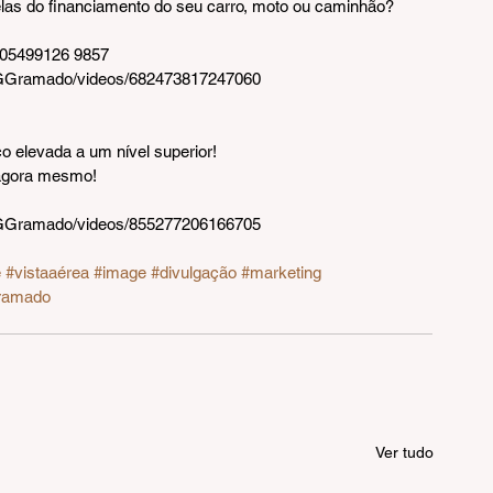
las do financiamento do seu carro, moto ou caminhão? 
05499126 9857
VGGramado/videos/682473817247060
o elevada a um nível superior!
 agora mesmo!
VGGramado/videos/855277206166705 
e
#vistaaérea
#image
#divulgação
#marketing
ramado
Ver tudo