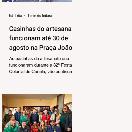
há 1 dia
1 min de leitura
Casinhas do artesanato
funcionam até 30 de
agosto na Praça João
Corrêa
As casinhas do artesanato que
funcionaram durante a 32ª Festa
Colonial de Canela, vão continuar
abertas na Praça João Corrêa até o
dia 30 de agosto. De acordo com o
Departamento de Cultura, da
Secretaria Municipal de Turismo e
Cultura, a pedido dos próprios
artesãos, a estrutura seguirá
montada para aproveitar a
movimentação da cidade durante a
Temporada de Inverno, que também