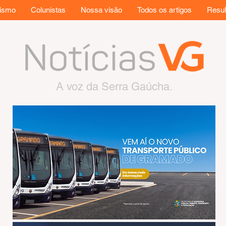
rismo
Colunistas
Nossa visão
Todos os artigos
Resul
A voz da Serra Gaúcha.