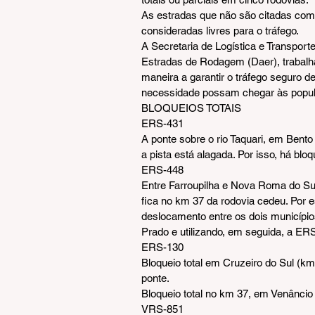
As estradas que não são citadas como
consideradas livres para o tráfego.
A Secretaria de Logística e Transpor
Estradas de Rodagem (Daer), trabalha
maneira a garantir o tráfego seguro de
necessidade possam chegar às popula
BLOQUEIOS TOTAIS
ERS-431
A ponte sobre o rio Taquari, em Bento
a pista está alagada. Por isso, há bloq
ERS-448
Entre Farroupilha e Nova Roma do Sul
fica no km 37 da rodovia cedeu. Por es
deslocamento entre os dois município
Prado e utilizando, em seguida, a ER
ERS-130
Bloqueio total em Cruzeiro do Sul (k
ponte.
Bloqueio total no km 37, em Venâncio 
VRS-851