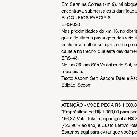
Em Serafina Corrêa (km 9), há bloqueio
encontrava submersa está danificada
BLOQUEIOS PARCIAIS
ERS-020
Nas proximidades do km 16, no distri
que dificultam a passagem dos veícul
verificar a melhor solução para o pr
cautela no trecho, que está devidamen
ERS-431
No km 26, em São Valentim do Sul, ho
meia pista.
Texto: Ascom Selt, Ascom Daer e 
Edição: Secom
_______________________________
ATENÇÃO - VOCÊ PEGA R$ 1.000,00
“Empréstimo de R$ 1.000,00 para pag
166,37. Valor total a pagar igual a R
(423,96% ao ano) e Custo Efetivo Tot
Estamos aqui para evitar que você pe