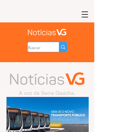
A voz da Serra Gaúcha.