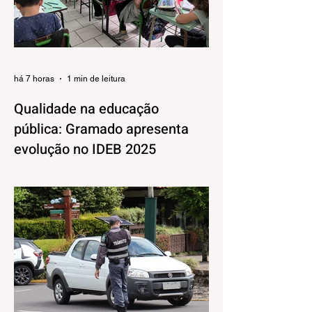
há 7 horas
1 min de leitura
Qualidade na educação
pública: Gramado apresenta
evolução no IDEB 2025
Os resultados do Índice de
Desenvolvimento da Educação Básica
(IDEB) 2025, divulgados nesta quarta-feira
(06) pelo Ministério da Educação, reforçam
o compromisso de Gramado com a
qualidade do ensino público. Os dados
mostram que as escolas da rede
municipal superaram tanto as metas
projetadas quanto as médias nacionais em
todas as etapas avaliadas. Nos Anos