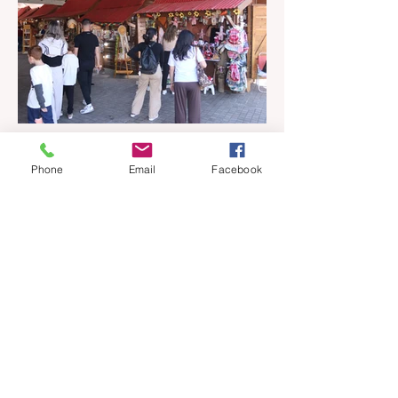
há 1 dia
1 min de leitura
Phone
Email
Facebook
Casinhas do artesanato
funcionam até 30 de agosto na
Praça João Corrêa
As casinhas do artesanato que
funcionaram durante a 32ª Festa Colonial
de Canela, vão continuar abertas na Praça
João Corrêa até o dia 30 de agosto. De
acordo com o Departamento de Cultura,
da Secretaria Municipal de Turismo e