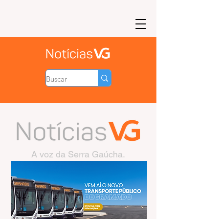
A voz da Serra Gaúcha.