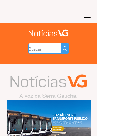
A voz da Serra Gaúcha.