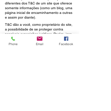
diferentes dos T&C de um site que oferece
somente informações (como um blog, uma
página inicial de encaminhamento a outras
e assim por diante).
T&C dão a você, como proprietário do site,
a possibilidade de se proteger contra
possíveis exposições jurídicas. Porém, isso
pode diferir de jurisdição para jurisdição,
então procure orientação jurídica local se
Phone
Email
Facebook
pretender se proteger de exposição jurídica.
O que incluir no documento de
T&C
Em termos gerais, os T&C costumam
regular as seguintes questões: quem pode
usar o site; as formas de pagamento
possíveis; uma declaração de que o
proprietário do site pode alterar as suas
ofertas no futuro; os tipos de garantia que
o proprietário do site dá para os seus
clientes; uma referência a questões de