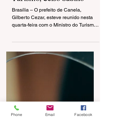
13 de fev. de 2025
1 min de leitura
Prefeito Gilberto Cezar
apresenta projeto de
revitalização do Centro de
Feiras ao Ministro do
Turismo, Celso Sabino
Brasília – O prefeito de Canela,
Gilberto Cezar, esteve reunido nesta
quarta-feira com o Ministro do Turismo,
Celso Sabino, em Brasília,...
Phone
Email
Facebook