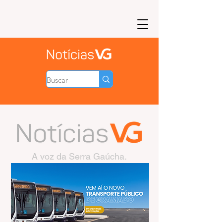
A voz da Serra Gaúcha.