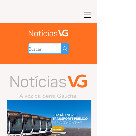
A voz da Serra Gaúcha.