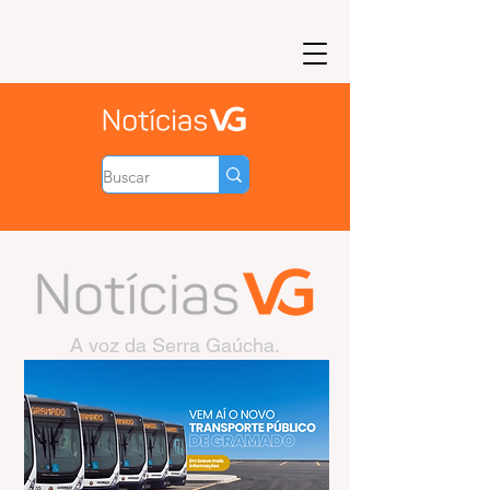
A voz da Serra Gaúcha.