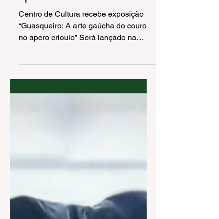
exposição “Guasqueiro: A
arte gaúcha do couro no
apero crioulo”
Centro de Cultura recebe exposição
“Guasqueiro: A arte gaúcha do couro
no apero crioulo” Será lançado na
próxima quinta-feira (15), às...