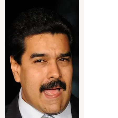
GRAMADO - Ator Hique
Gomez palestra para
alunos da rede municipal
GRAMADO - Ator Hique Gomez
palestra para alunos da rede municipal
Famoso por criar o espetáculo “Tangos
& Tragédias”, o ator Hique Gomez...