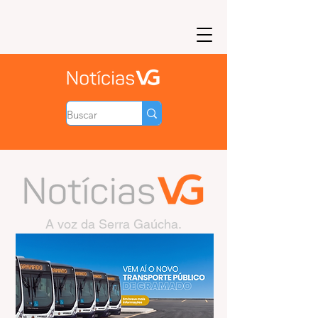
A voz da Serra Gaúcha.