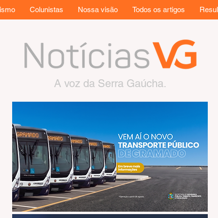
rismo
Colunistas
Nossa visão
Todos os artigos
Resul
A voz da Serra Gaúcha.