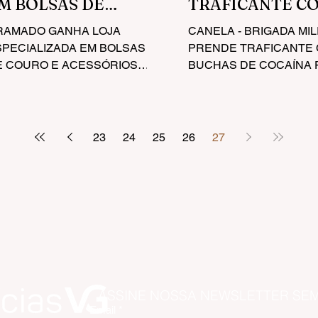
M BOLSAS DE
TRAFICANTE CO
OURO E
BUCHAS DE CO
RAMADO GANHA LOJA
CANELA - BRIGADA MIL
CESSÓRIOS COM
SPECIALIZADA EM BOLSAS
PRENDE TRAFICANTE 
TENDIMENTO
E COURO E ACESSÓRIOS
BUCHAS DE COCAÍNA F
OM ATENDIMENTO
décima prisão pelo crime
IFERENCIADO
FERENCIADO A Victoria
Na tarde de sexta-feira...
orious chega em Gramado...
23
24
25
26
27
ASSINE NOSSA NEWSLETTER SE
Email