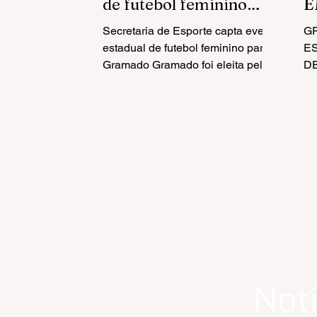
de futebol feminino
E
para Gramado
C
Secretaria de Esporte capta evento
G
A
estadual de futebol feminino para
E
Gramado Gramado foi eleita pela
A
D
Aces Europe a Cidade Sul-
C
D
Americana...
DI
Gl