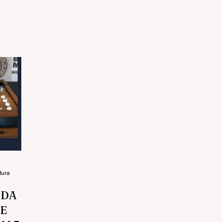
tura
ADA