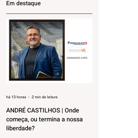
Em destaque
dia 29 de agosto
brasileiro
há 13 horas
2 min de leitura
ANDRÉ CASTILHOS | Onde
começa, ou termina a nossa
liberdade?