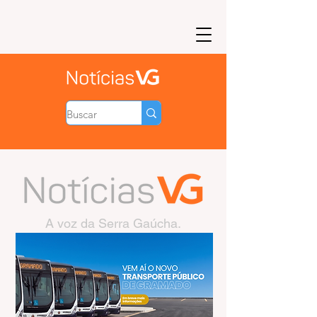
A voz da Serra Gaúcha.