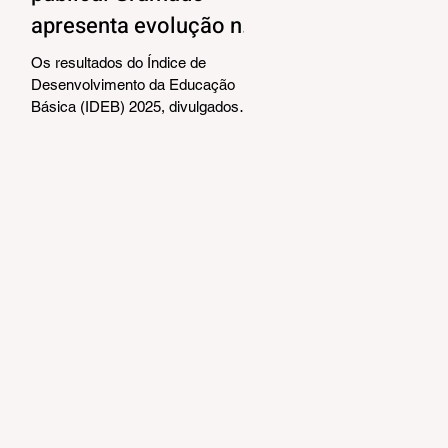
apresenta evolução no
IDEB 2025
Os resultados do Índice de
Desenvolvimento da Educação
Básica (IDEB) 2025, divulgados
nesta quarta-feira (06) pelo
Ministério da Educação, reforçam o
compromisso de Gramado com a
qualidade do ensino público. Os
dados mostram que as escolas da
rede municipal superaram tanto as
metas projetadas quanto as médias
nacionais em todas as etapas
avaliadas. Nos Anos Iniciais (1º ao
5º ano), o município ultrapassou a
meta nacional de 6,0 e ficou acima
da média brasileira (6,0), alcança