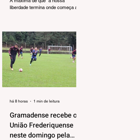
A máxima de que “a nossa
liberdade termina onde começa a do
outro” é velha conhecida de todos.
No entanto, parece que ela virou
apenas uma frase de efeito,
esquecida na pressa do dia a dia.
Precisamos, urgentemente,
resgatar esse conceito para nossas
reflexões e ensinamentos diários.
Afinal, viver em sociedade exige
muito mais do que apenas
compartilhar o mesmo espaço.
Exige o exercício constante do
reconhecimento e do respeito à
individuali
há 8 horas
1 min de leitura
Gramadense recebe o
União Frederiquense
neste domingo pela