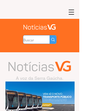
A voz da Serra Gaúcha.