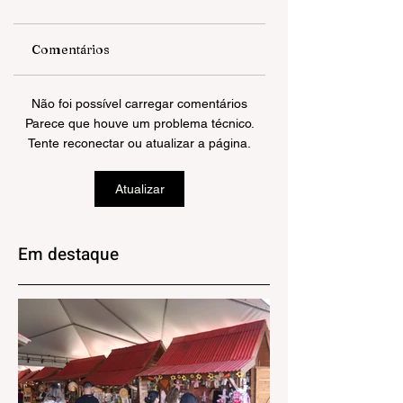
Comentários
Projeto Costurar &
ESTÁ MAIS FÁCIL
Não foi possível carregar comentários
Empoderar
ABRIR EMPRESA
Parece que houve um problema técnico.
promove
EM NOVA
Tente reconectar ou atualizar a página.
exposições em
PETRÓPOLIS
Canela
Atualizar
Em destaque