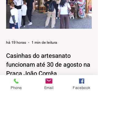
há 19 horas
1 min de leitura
Casinhas do artesanato
funcionam até 30 de agosto na
Praça João Corrêa
As casinhas do artesanato que
Phone
Email
Facebook
funcionaram durante a 32ª Festa Colonial
de Canela, vão continuar abertas na Praça
João Corrêa até o dia 30 de agosto. De
acordo com o Departamento de Cultura,
da Secretaria Municipal de Turismo e
Cultura, a pedido dos próprios artesãos, a
estrutura seguirá montada para aproveitar